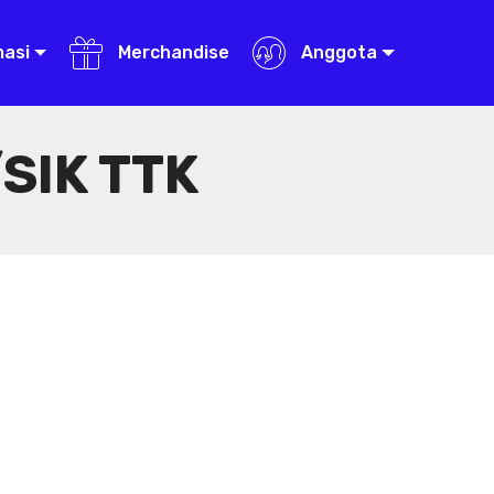
masi
Merchandise
Anggota
SIK TTK