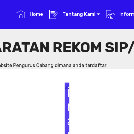
Home
Tentang Kami
Infor
RATAN REKOM SIP/
S
e
website Pengurus Cabang dimana anda terdaftar
m
i
n
a